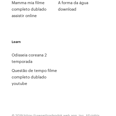
Mamma mia filme
A forma da água
completo dublado
download
assistir online
Learn
Odisseia coreana 2
temporada
Questão de tempo filme
completo dublado
youtube
© 2019 https://usenetloadspdpk.web.app, Inc. All rights