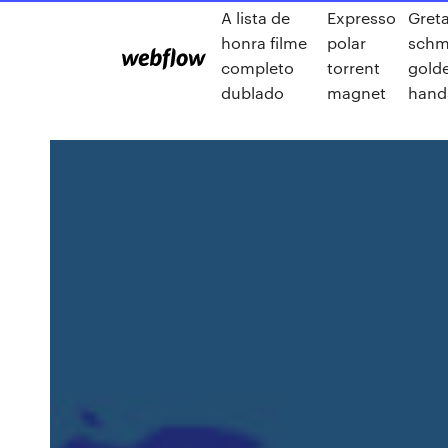
A lista de
Expresso
Gret
honra filme
polar
schm
completo
torrent
gold
dublado
magnet
hand